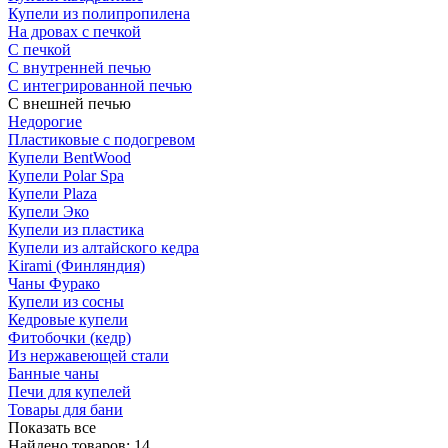
Купели из полипропилена
На дровах с печкой
С печкой
С внутренней печью
С интегрированной печью
С внешней печью
Недорогие
Пластиковые с подогревом
Купели BentWood
Купели Polar Spa
Купели Plaza
Купели Эко
Купели из пластика
Купели из алтайского кедра
Kirami (Финляндия)
Чаны Фурако
Купели из сосны
Кедровые купели
Фитобочки (кедр)
Из нержавеющей стали
Банные чаны
Печи для купелей
Товары для бани
Показать все
Найдено товаров:
14