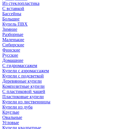
Из стеклопластика
С вставкой
Бассейны
Большие
Купель ПВХ
Зимние
Разборные
Маленькие
Сибирские
Финские
Русские
Домашние
С гидромассажем
Купели с аэромассажем
Купели с подсветкой
Деревянные купели
Композитные купели
С пластиковой чашей
Пластиковые купели
Купели из лиственницы
Купели из дуба
Круглые
Овальные
Угловые
Купели квадратные