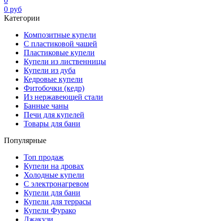
0
0
руб
Категории
Композитные купели
С пластиковой чашей
Пластиковые купели
Купели из лиственницы
Купели из дуба
Кедровые купели
Фитобочки (кедр)
Из нержавеющей стали
Банные чаны
Печи для купелей
Товары для бани
Популярные
Топ продаж
Купели на дровах
Холодные купели
С электронагревом
Купели для бани
Купели для террасы
Купели Фурако
Джакузи