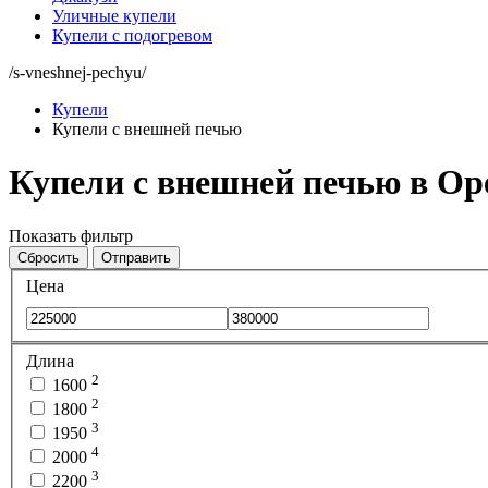
Уличные купели
Купели с подогревом
/s-vneshnej-pechyu/
Купели
Купели с внешней печью
Купели с внешней печью в Ор
Показать фильтр
Сбросить
Отправить
Цена
Длина
2
1600
2
1800
3
1950
4
2000
3
2200