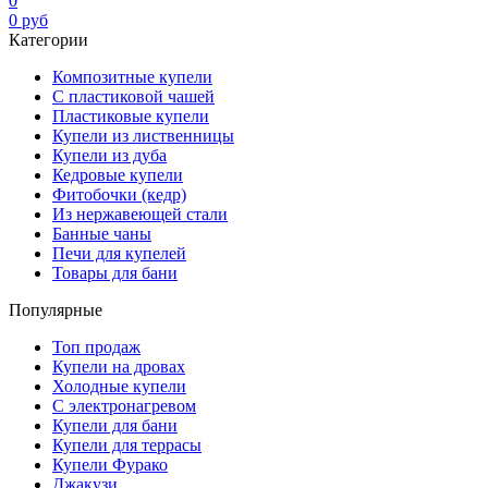
0
0
руб
Категории
Композитные купели
С пластиковой чашей
Пластиковые купели
Купели из лиственницы
Купели из дуба
Кедровые купели
Фитобочки (кедр)
Из нержавеющей стали
Банные чаны
Печи для купелей
Товары для бани
Популярные
Топ продаж
Купели на дровах
Холодные купели
С электронагревом
Купели для бани
Купели для террасы
Купели Фурако
Джакузи