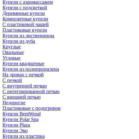
Купели с аэромассажем
Купели с подсветкой
Деревянные купели
Композитные купели
С пластиковой чашей
Пластиковые купели
Купели из лиственницы
Купели из дуба
Круглые
Овальные
Угловые
Купели квадратные
Купели из полипропилена
На дровах с печкой
С печкой
С внутренней печью
С интегрированной печью
С внешней печью
Недорогие
Пластиковые с подогревом
Купели BentWood
Купели Polar Spa
Купели Plaza
Купели Эко
Купели из пластика